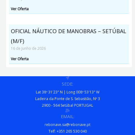
Ver Oferta
OFICIAL NÁUTICO DE MANOBRAS – SETÚBAL
(M/F)
16 de Junho de 2026
Ver Oferta
SEDE:
Lat 38º 31'23" N | Long 008º 53'13" W
Ladeira da Ponte de S. Sebastião, Nº 3
2900 - 564 Setúbal PORTUGAL
EMAIL:
rebonave.sa@rebonave.pt
Telf: +351 265 530 040