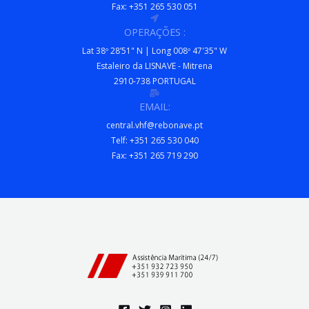
Fax: +351 265 530 051
OPERAÇÕES :
Lat 38º 28’51" N | Long 008º 47'35" W
Estaleiro da LISNAVE - Mitrena
2910-738 PORTUGAL
EMAIL:
central.vhf@rebonave.pt
Telf: +351 265 530 040
Fax: +351 265 719 290