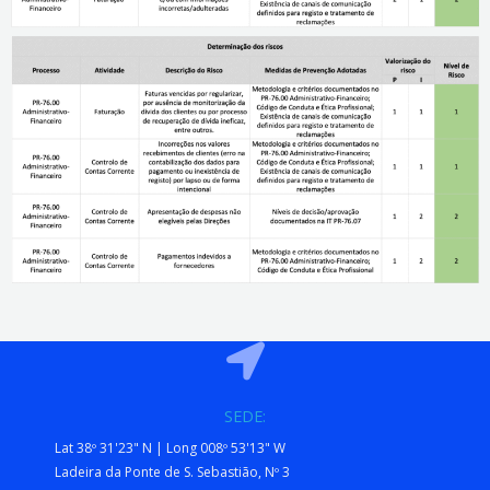
SEDE:
Lat 38º 31'23" N | Long 008º 53'13" W
Ladeira da Ponte de S. Sebastião, Nº 3