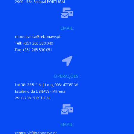
2900 - 564 Setúbal PORTUGAL
EMAIL:
rebonave.sa@rebonave.pt
Telf: +351 265 530 040
Fax: +351 265 530 051
OPERAÇÕES :
Lat 38º 28’51" N | Long 008º 47'35" W
Estaleiro da LISNAVE - Mitrena
2910-738 PORTUGAL
EMAIL:
central.vhf@rebonave.pt