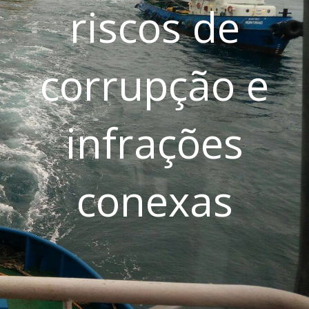
riscos de
corrupção e
infrações
conexas