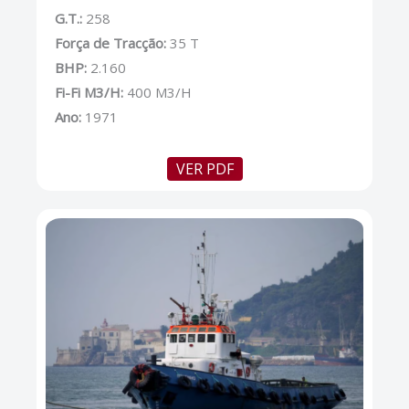
G.T.:
258
Força de Tracção:
35 T
BHP:
2.160
Fi-Fi M3/H:
400 M3/H
Ano:
1971
VER PDF