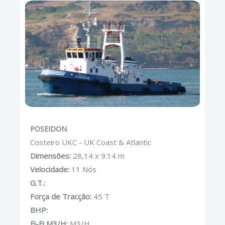
POSEIDON
Costeiro UKC - UK Coast & Atlantic
Dimensões:
28,14 x 9.14 m
Velocidade:
11 Nós
G.T.:
Força de Tracção:
45 T
BHP:
Fi-Fi M3/H:
M3/H