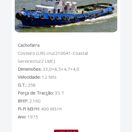
Cachofarra
Costeiro (LRS cruz2100A1-Coastal
Servicecruz2 LMC)
Dimensões:
33,0×8,5×4,7×4,0
Velocidade:
12 Nós
G.T.:
258
Força de Tracção:
35 T
BHP:
2.160
Fi-Fi M3/H:
400 M3/H
Ano:
1975