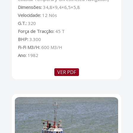
Dimensões:
34,8×9,4×6,5×5,8
Velocidade:
12 Nós
G.T.:
320
Força de Tracção:
45 T
BHP:
3.300
Fi-Fi M3/H:
600 M3/H
Ano:
1982
VER PDF