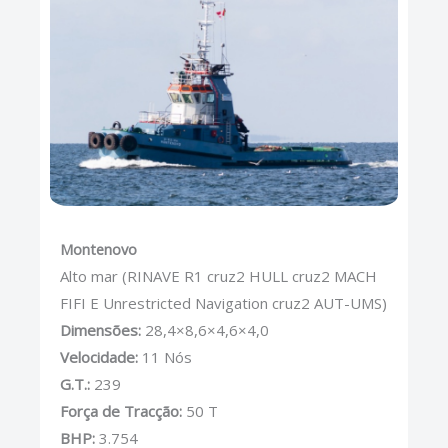
Montenovo
Alto mar (RINAVE R1 cruz2 HULL cruz2 MACH
FIFI E Unrestricted Navigation cruz2 AUT-UMS)
Dimensões:
28,4×8,6×4,6×4,0
Velocidade:
11 Nós
G.T.:
239
Força de Tracção:
50 T
BHP:
3.754