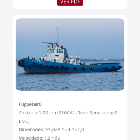
VER PDF
F0gueteir0
Costeiro (LRS cruz2100A1-River Servicecruz2
LMC)
Dimensões:
33,0×8,5×4,7×4,0
Velocidade:
12 Nós