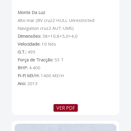
Monte Da Luz
Alto mar (BV cruz2 HULL Unrestricted
Navigation cruz2 AUT-UMS)
Dimensões:
38×10,8×5,0×4,0
Velocidade:
10 Nós
G.T.:
495
Força de Tracção:
53 T
BHP:
4.400
Fi-Fi M3/H:
1400 M3/H
Ano:
2013
VER PDF