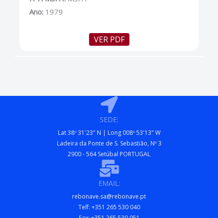
Ano:
1979
VER PDF
SEDE:
Lat 38º 31'23" N | Long 008º 53'13" W
Ladeira da Ponte de S. Sebastião, Nº 3
2900 - 564 Setúbal PORTUGAL
EMAIL:
rebonave.sa@rebonave.pt
Telf: +351 265 530 040
Fax: +351 265 530 051