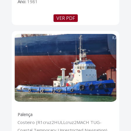
Ano:
1981
VER PDF
Palença
Costeiro (R1cruz2HULLcruz2MACH TUG-
Coastal Temporary Unrestricted Navigation)