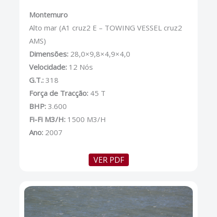
Montemuro
Alto mar (A1 cruz2 E – TOWING VESSEL cruz2
AMS)
Dimensões:
28,0×9,8×4,9×4,0
Velocidade:
12 Nós
G.T.:
318
Força de Tracção:
45 T
BHP:
3.600
Fi-Fi M3/H:
1500 M3/H
Ano:
2007
VER PDF