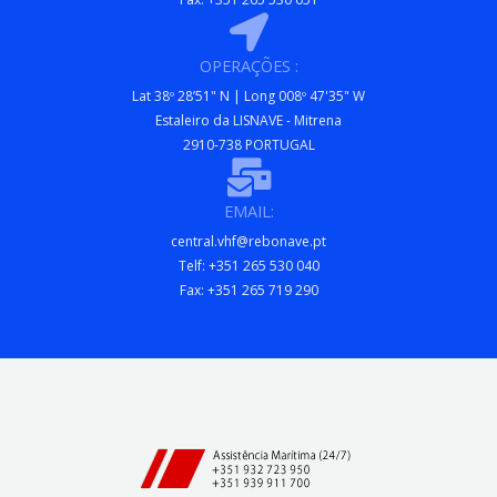
OPERAÇÕES :
Lat 38º 28’51" N | Long 008º 47'35" W
Estaleiro da LISNAVE - Mitrena
2910-738 PORTUGAL
EMAIL:
central.vhf@rebonave.pt
Telf: +351 265 530 040
Fax: +351 265 719 290