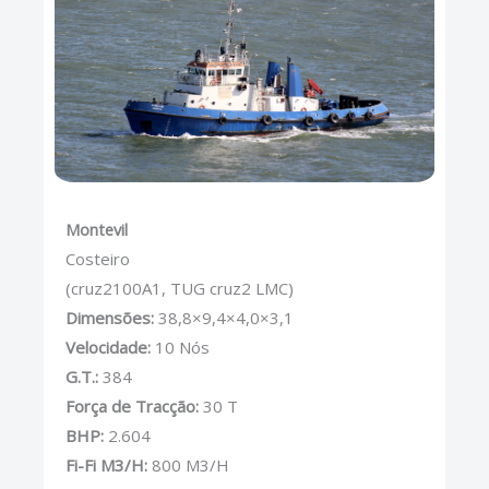
Montevil
Costeiro
(cruz2100A1, TUG cruz2 LMC)
Dimensões:
38,8×9,4×4,0×3,1
Velocidade:
10 Nós
G.T.:
384
Força de Tracção:
30 T
BHP:
2.604
Fi-Fi M3/H:
800 M3/H