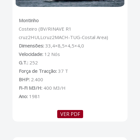
Montinho
Costeiro (BV/RINAVE R1
cruz2HULLcruz2MACH-TUG-Costal Area)
Dimensões:
33,4×8,5×4,5×4,0
Velocidade:
12 Nós
G.T.:
252
Força de Tracção:
37 T
BHP:
2.400
Fi-Fi M3/H:
400 M3/H
Ano:
1981
VER PDF