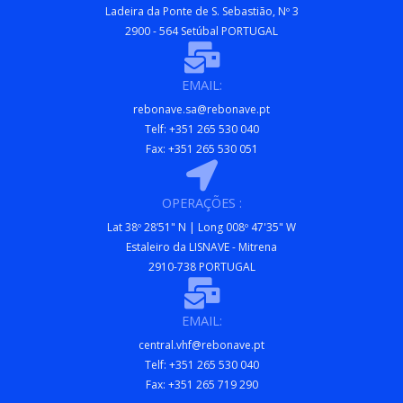
Ladeira da Ponte de S. Sebastião, Nº 3
2900 - 564 Setúbal PORTUGAL
EMAIL:
rebonave.sa@rebonave.pt
Telf: +351 265 530 040
Fax: +351 265 530 051
OPERAÇÕES :
Lat 38º 28’51" N | Long 008º 47'35" W
Estaleiro da LISNAVE - Mitrena
2910-738 PORTUGAL
EMAIL:
central.vhf@rebonave.pt
Telf: +351 265 530 040
Fax: +351 265 719 290